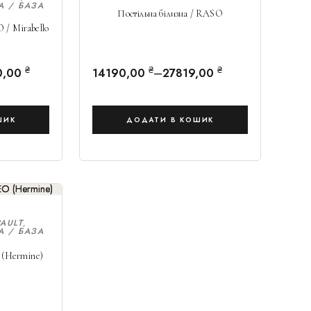
А / БАЗА
Постільна білизна / RASO
 / Mirabello
₴
₴
₴
–
0,00
14190,00
27819,00
ШИК
ДОДАТИ В КОШИК
AULT
,
А / БАЗА
 (Hermine)