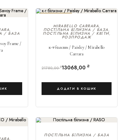
РОЗПРОДАЖ!
MIRABELLO CARRARA
,
RARA
ПОСТІЛЬНА БІЛИЗНА / БАЗА
,
,
А / БАЗА
ПОСТІЛЬНА БІЛИЗНА / КВІТИ
,
РОЗПРОДАЖ
avoy Frame /
к-т білизни / Paisley / Mirabello
ra
Carrara
₴
13068,00
₴
21780,00
ШИК
ДОДАТИ В КОШИК
ПОСТІЛЬНА БІЛИЗНА / БАЗА
RARA
,