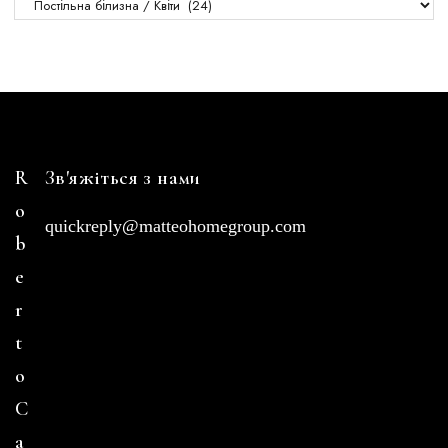
R
Зв'яжіться з нами
o
quickreply@matteohomegroup.com
b
e
r
t
o
C
a