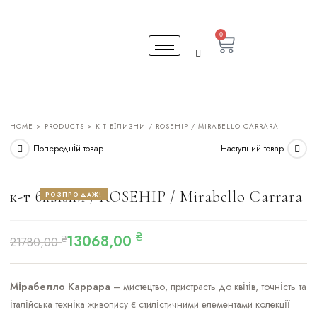
0
HOME
>
PRODUCTS
> К-Т БІЛИЗНИ / ROSEHIP / MIRABELLO CARRARA
Попередній товар
Наступний товар
к-т білизни / ROSEHIP / Mirabello Carrara
РОЗПРОДАЖ!
₴
13068,00
₴
21780,00
Мірабелло Каррара
– мистецтво, пристрасть до квітів, точність та
італійська техніка живопису є стилістичними елементами колекції