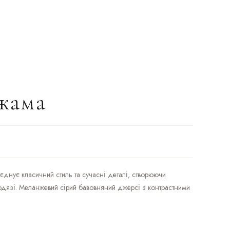
іжама
єднує класичний стиль та сучасні деталі, створюючи
 одязі. Меланжевий сірий бавовняний джерсі з контрастними