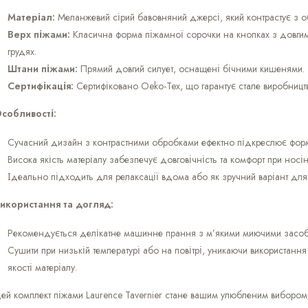
Матеріал:
Меланжевий сірий бавовняний джерсі, який контрастує з о
Верх піжами:
Класична форма піжамної сорочки на кнопках з довги
грудях.
Штани піжами:
Прямий довгий силует, оснащені бічними кишенями.
Сертифікація:
Сертифіковано Oeko-Tex, що гарантує стале виробництв
собливості:
Сучасний дизайн з контрастними обробками ефектно підкреслює форму 
Висока якість матеріалу забезпечує довговічність та комфорт при носін
Ідеально підходить для релаксації вдома або як зручний варіант для
икористання та догляд:
Рекомендується делікатне машинне прання з м’якими миючими засоб
Сушити при низькій температурі або на повітрі, уникаючи використа
якості матеріалу.
ей комплект піжами Laurence Tavernier стане вашим улюбленим вибором 