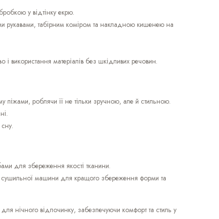
бробкою у відтінку екрю.
ми рукавами, табірним коміром та накладною кишенею на
о і використання матеріалів без шкідливих речовин.
піжами, роблячи її не тільки зручною, але й стильною.
ні.
 сну.
ами для збереження якості тканини.
ння сушильної машини для кращого збереження форми та
для нічного відпочинку, забезпечуючи комфорт та стиль у