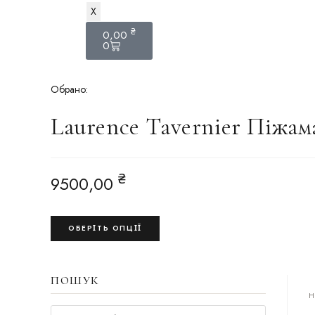
X
₴
0,00
0
Обрано:
Laurence Tavernier Піжам
₴
9500,00
ОБЕРІТЬ ОПЦІЇ
ПОШУК
H