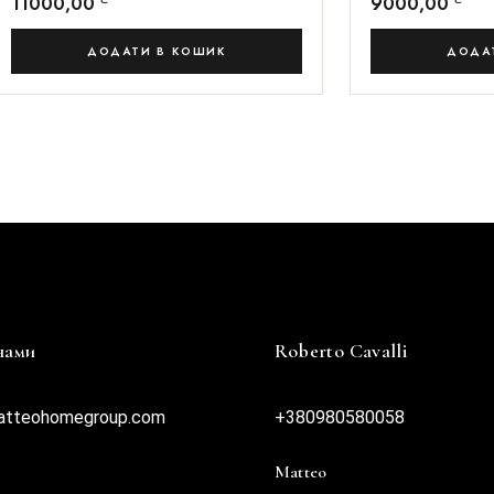
11000,00
9000,00
ДОДАТИ В КОШИК
ДОДА
 нами
Roberto Cavalli
atteohomegroup.com
+380980580058
Matteo