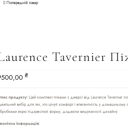
Попередній товар
Laurence Tavernier П
₴
9500,00
пис продукту:
Цей комплект піжами з джерсі від Laurence Tavernier по
деальний вибір для тих, хто цінує комфорт і елегантність у домашньому
бробками екрю підкреслює форму, додаючи вишуканості дизайну.
ехнічна інформація: