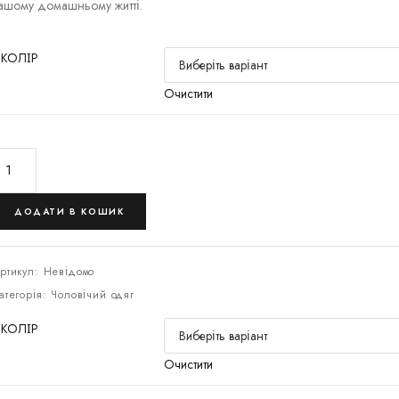
ашому домашньому житті.
КОЛІР
Очистити
ДОДАТИ В КОШИК
ртикул:
Невідомо
атегорія:
Чоловічий одяг
КОЛІР
Очистити