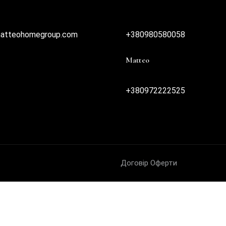
matteohomegroup.com
+380980580058
Matteo
+380972222525
Договір Oферти