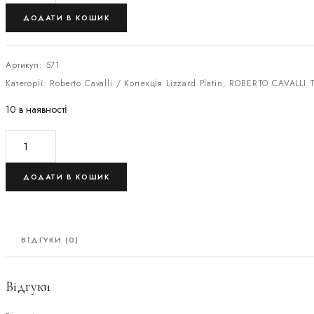
ДОДАТИ В КОШИК
Артикул:
571
Категорії:
Roberto Cavalli / Колекція Lizzard Platin
,
ROBERTO CAVALLI T
10 в наявності
ДОДАТИ В КОШИК
ВІДГУКИ (0)
Відгуки