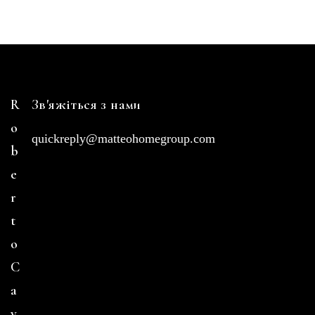
R
Зв'яжіться з нами
o
quickreply@matteohomegroup.com
b
e
r
t
o
C
a
v