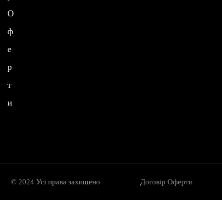
O
ф
е
р
т
и
© 2024 Усі права захищено
Договір Oферти