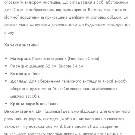
справжнім витвором мистецтва, що складається в собі абстрактним
дизайном із зображенням тигрового принта. Виготовлена ​​з тонкої
кістяної порцеляни та прикрашена делікатним золотим обідом, ця
основа стане вишуканим доповненням до будь-якого сервірування
столу.
Характеристики:
Матеріал:
Кістяна порцеляна (Fine Bone China)
Розміри:
Діаметр 32 см, Висота 34 см
Колекція:
Тигр
Догляд:
Для збереження первісного вигляду та якості виробу
обережне ручне миття. Уникайте використання абразивних
миючих засобів.
Країна виробник:
Італія
Використання:
Ця підставка ідеально підходить для елегантного
розміщення фруктів, солодощів або інших ласощів на святкових
заходах чи у повсюдному житті. Вона заохочує до створення
унікального комплекту столових приладів шляхом поєднання з