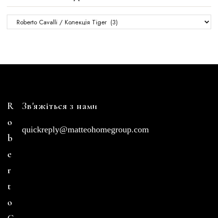
R
Зв'яжіться з нами
o
quickreply@matteohomegroup.com
b
e
r
t
o